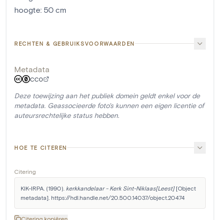
hoogte
:
50
cm
RECHTEN & GEBRUIKSVOORWAARDEN
Metadata
CC0
Deze toewijzing aan het publiek domein geldt enkel voor de
metadata. Geassocieerde foto's kunnen een eigen licentie of
auteursrechtelijke status hebben.
HOE TE CITEREN
Citering
KIK-IRPA. (1990). 
kerkkandelaar - Kerk Sint-Niklaas[Leest]
 [Object 
metadata]. https://hdl.handle.net/20.500.14037/object.20474
Citering kopiëren