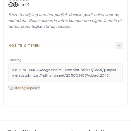
CC0
Deze toewijzing aan het publiek domein geldt enkel voor de
metadata. Geassocieerde foto's kunnen een eigen licentie of
auteursrechtelijke status hebben.
HOE TE CITEREN
Citering
KIK-IRPA. (1990). 
koorgestoelte - Kerk Sint-Niklaas[Leest]
 [Object 
metadata]. https://hdl.handle.net/20.500.14037/object.20454
Citering kopiëren