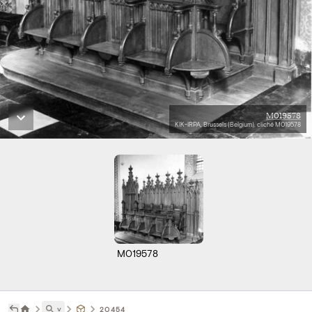
M019578
KIK-IRPA, Brussels (Belgium), cliché M019578
M019578
˅
20454