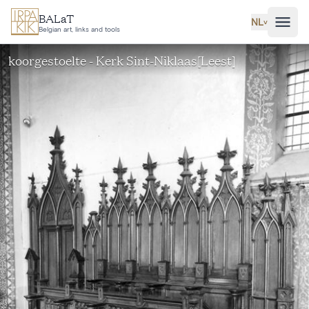
Ga naar hoofdinhoud
BALaT
NL
˅
Belgian art, links and tools
koorgestoelte - Kerk Sint-Niklaas[Leest]