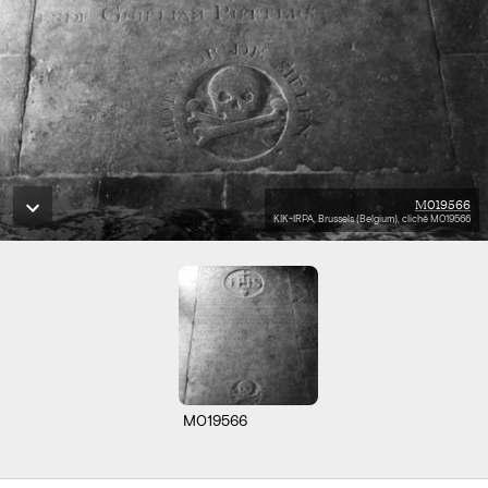
M019566
KIK-IRPA, Brussels (Belgium), cliché M019566
M019566