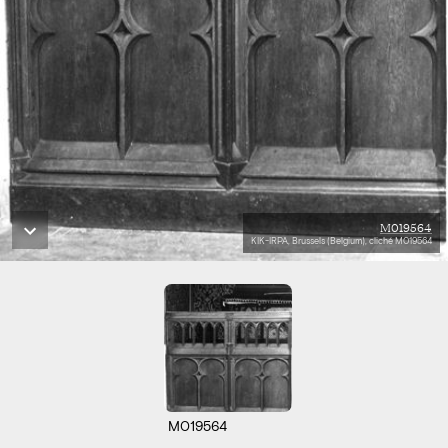
M019564
KIK-IRPA, Brussels (Belgium), cliché M019564
M019564