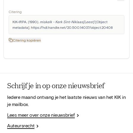
Citering
KIK-IRPA. (1990). 
miskelk - Kerk Sint-Niklaas[Leest]
 [Object 
metadata]. https://hdl.handle.net/20.500.14037/object.20408
Citering kopiëren
Schrijf je in op onze nieuwsbrief
Iedere maand ontvang je het laatste nieuws van het KIK in
je mailbox.
Lees meer over onze nieuwsbrief
Auteursrecht