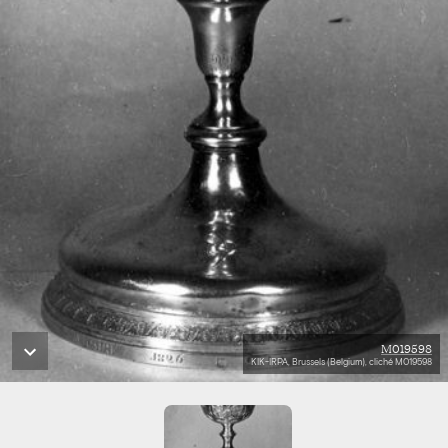
M019598
KIK-IRPA, Brussels (Belgium), cliché M019598