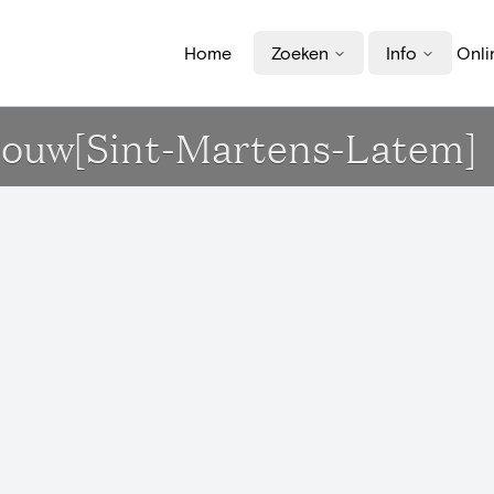
Home
Zoeken
Info
Onli
.Vrouw[Sint-Martens-Latem]