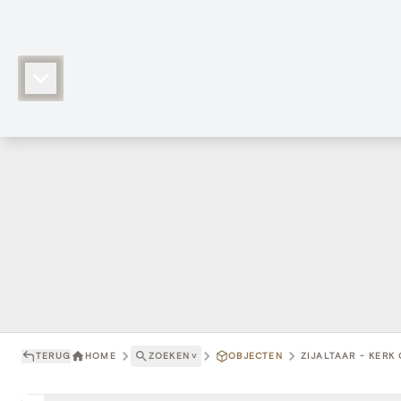
TERUG
HOME
ZOEKEN
˅
OBJECTEN
ZIJALTAAR - KERK