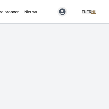
ne bronnen
Nieuws
EN
FR
NL