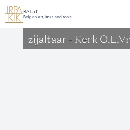
Ga naar hoofdinhoud
BALaT
Belgian art, links and tools
zijaltaar - Kerk O.L