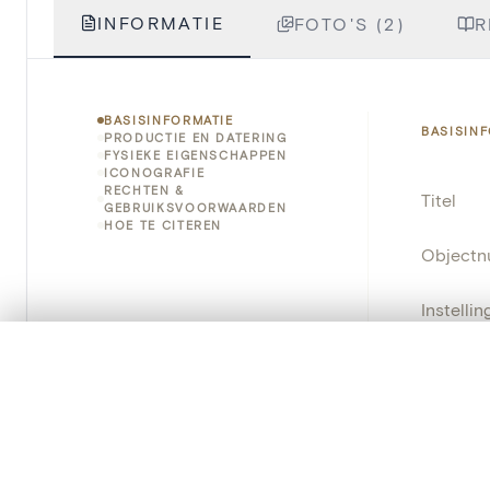
INFORMATIE
FOTO'S (2)
R
BASISINFORMATIE
BASISIN
PRODUCTIE EN DATERING
FYSIEKE EIGENSCHAPPEN
ICONOGRAFIE
RECHTEN &
Titel
GEBRUIKSVOORWAARDEN
HOE TE CITEREN
Object
Instellin
0/50 foto's
VERGELIJKINGSSET
Locatie
Zet je afbeeldingen naast elkaar, gelaagd of me
Standpla
Je kunt deze set altijd opnieuw openen via “Mijn set” in 
Inventa
Je vergelijki