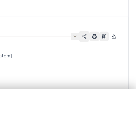
Latem]
en verschuiven.
m te beginnen.