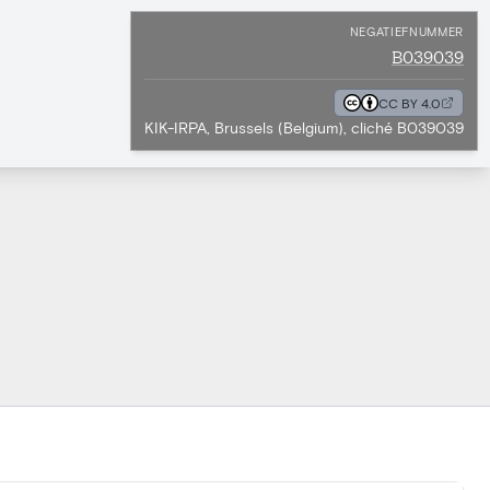
NEGATIEFNUMMER
B039039
CC BY 4.0
KIK-IRPA, Brussels (Belgium), cliché B039039