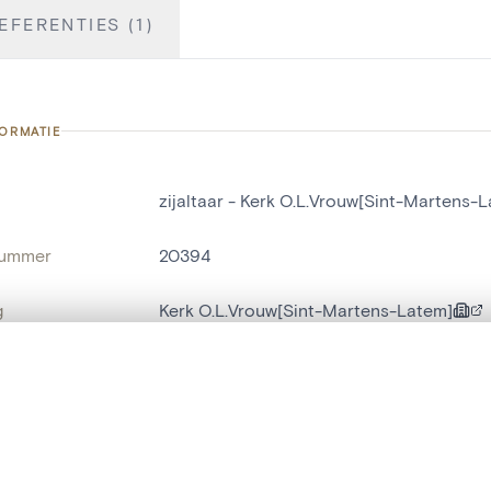
EFERENTIES (1)
FORMATIE
zijaltaar - Kerk O.L.Vrouw[Sint-Martens-
nummer
20394
g
Kerk O.L.Vrouw[Sint-Martens-Latem]
Sint-Maria-Latem
t een schuifbalk om ze te vergelijken — met gesynchroniseerd zoomen 
ats / Adres:
zuidzijde
het menu.
risnummer
Herremans_127
ngsset is leeg. Voeg foto's toe vanuit zoekresultaten of detailpagina's o