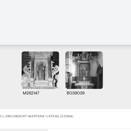
M262147
B039039
 O.L.VROUW[SINT-MARTENS-LATEM] (20394)