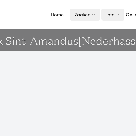
Home
Zoeken
Info
Onli
k Sint-Amandus[Nederhasse