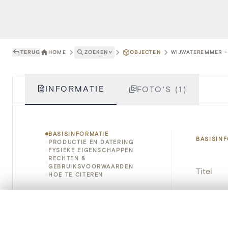
TERUG
HOME
ZOEKEN
˅
OBJECTEN
WIJWATEREMMER -
INFORMATIE
FOTO'S (1)
BASISINFORMATIE
BASISIN
PRODUCTIE EN DATERING
FYSIEKE EIGENSCHAPPEN
RECHTEN &
GEBRUIKSVOORWAARDEN
Titel
HOE TE CITEREN
Object
0/50 foto's
VERGELIJKINGSSET
Instellin
Zet je afbeeldingen naast elkaar, gelaagd of me