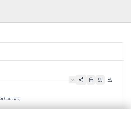
rhasselt]
en verschuiven.