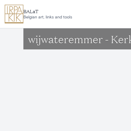
Ga naar hoofdinhoud
BALaT
Belgian art, links and tools
wijwateremmer - Ker