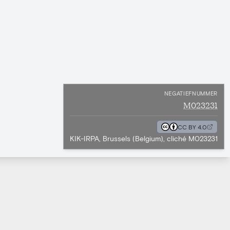
NEGATIEFNUMMER
M023231
CC BY 4.0
KIK-IRPA, Brussels (Belgium), cliché M023231