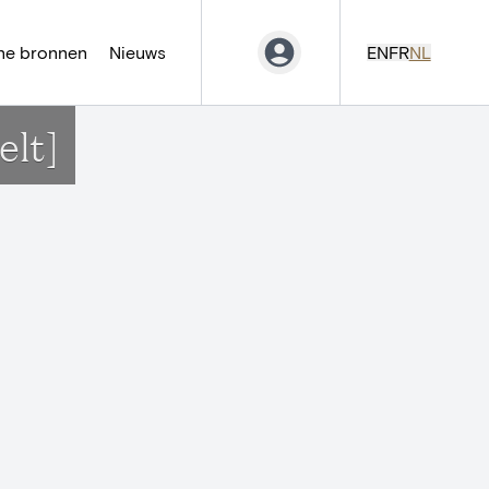
ne bronnen
Nieuws
EN
FR
NL
lt]