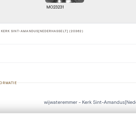
M023231
 KERK SINT-AMANDUS[NEDERHASSELT] (20362)
FORMATIE
wijwateremmer - Kerk Sint-Amandus[Nede
nummer
20362
g
Kerk Sint-Amandus[Nederhasselt]
t een schuifbalk om ze te vergelijken — met gesynchroniseerd zoomen 