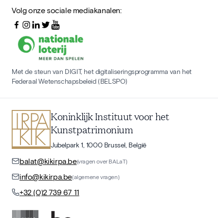
Volg onze sociale mediakanalen:
Met de steun van DIGIT, het digitaliseringsprogramma van het
Federaal Wetenschapsbeleid (BELSPO)
Koninklijk Instituut voor het
Kunstpatrimonium
Jubelpark 1, 1000 Brussel, België
balat@kikirpa.be
(vragen over BALaT)
info@kikirpa.be
(algemene vragen)
+32 (0)2 739 67 11