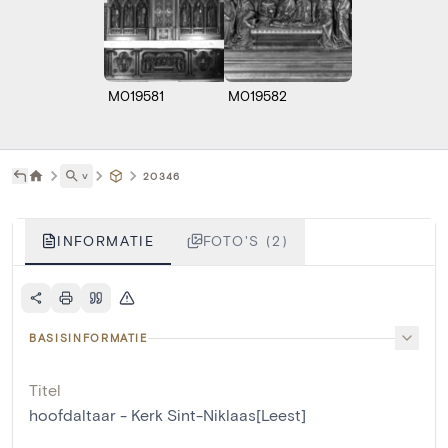
M019581
M019582
˅
20346
INFORMATIE
FOTO'S (2)
BASISINFORMATIE
Titel
hoofdaltaar - Kerk Sint-Niklaas[Leest]