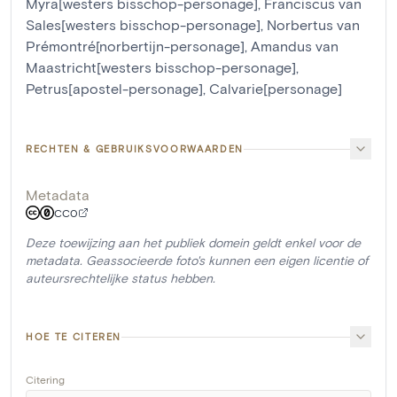
Myra[westers bisschop-personage]
,
Franciscus van
Sales[westers bisschop-personage]
,
Norbertus van
Prémontré[norbertijn-personage]
,
Amandus van
Maastricht[westers bisschop-personage]
,
Petrus[apostel-personage]
,
Calvarie[personage]
RECHTEN & GEBRUIKSVOORWAARDEN
Metadata
CC0
Deze toewijzing aan het publiek domein geldt enkel voor de
metadata. Geassocieerde foto's kunnen een eigen licentie of
auteursrechtelijke status hebben.
HOE TE CITEREN
Citering