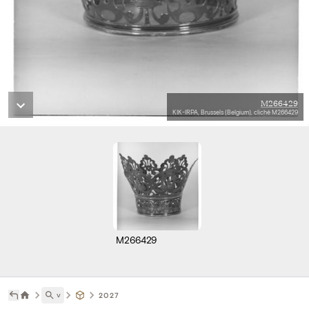
M266429
KIK-IRPA, Brussels (Belgium), cliché M266429
M266429
˅
2027