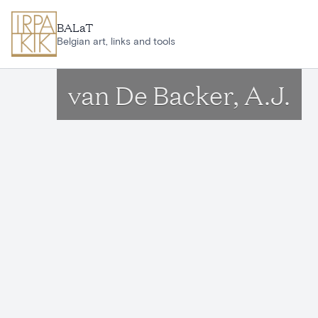
Ga naar hoofdinhoud
BALaT
Belgian art, links and tools
van De Backer, A.J.