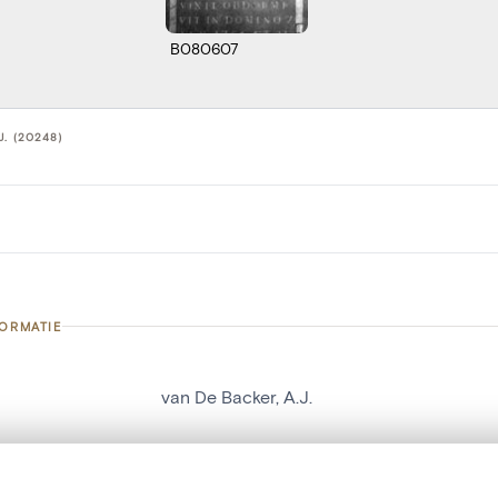
B080607
J. (20248)
FORMATIE
van De Backer, A.J.
nummer
20248