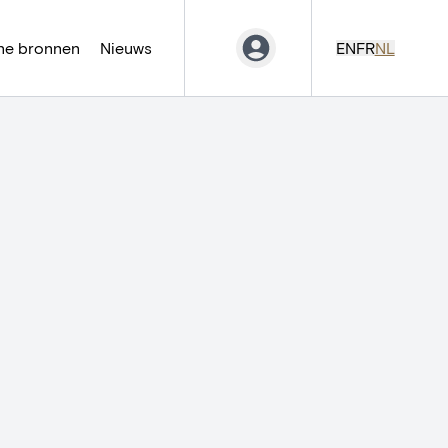
ne bronnen
Nieuws
EN
FR
NL