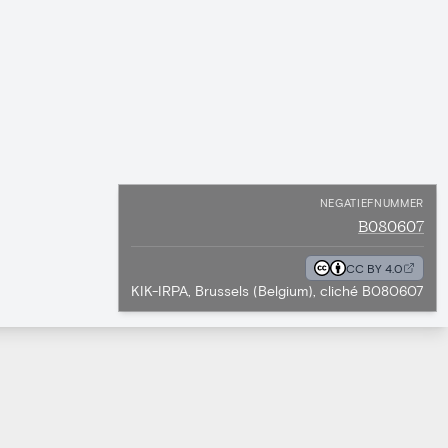
NEGATIEFNUMMER
B080607
CC BY 4.0
KIK-IRPA, Brussels (Belgium), cliché B080607