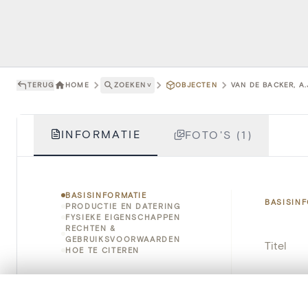
TERUG
HOME
ZOEKEN
˅
OBJECTEN
VAN DE BACKER, A.
INFORMATIE
FOTO'S (1)
BASISINFORMATIE
BASISIN
PRODUCTIE EN DATERING
FYSIEKE EIGENSCHAPPEN
RECHTEN &
GEBRUIKSVOORWAARDEN
Titel
HOE TE CITEREN
Object
0/50 foto's
VERGELIJKINGSSET