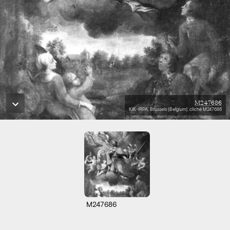
M247686
KIK-IRPA, Brussels (Belgium), cliché M247686
M247686