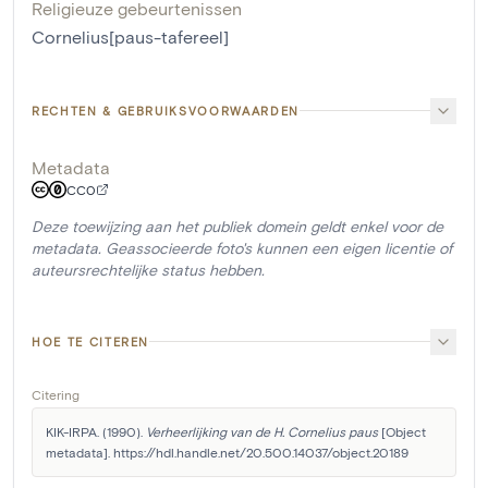
Religieuze gebeurtenissen
Cornelius[paus-tafereel]
RECHTEN & GEBRUIKSVOORWAARDEN
Metadata
CC0
Deze toewijzing aan het publiek domein geldt enkel voor de
metadata. Geassocieerde foto's kunnen een eigen licentie of
auteursrechtelijke status hebben.
HOE TE CITEREN
Citering
KIK-IRPA. (1990). 
Verheerlijking van de H. Cornelius paus
 [Object 
metadata]. https://hdl.handle.net/20.500.14037/object.20189