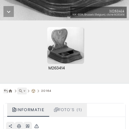
M263414
KIK-IRPA, Brussels (Belgium), cliché M263414
M263414
˅
20164
INFORMATIE
FOTO'S (1)