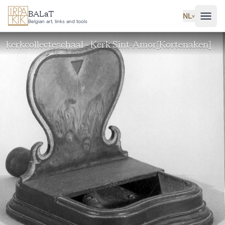
Ga naar hoofdinhoud
BALaT
NL
˅
Belgian art, links and tools
kerkcollecteschaal - Kerk Sint-Amor[Kortenaken]