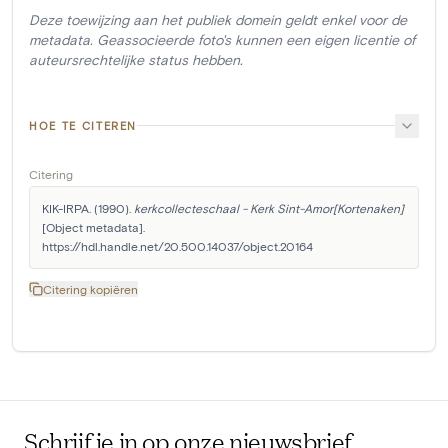
Deze toewijzing aan het publiek domein geldt enkel voor de
metadata. Geassocieerde foto's kunnen een eigen licentie of
auteursrechtelijke status hebben.
HOE TE CITEREN
Citering
KIK-IRPA. (1990). 
kerkcollecteschaal - Kerk Sint-Amor[Kortenaken]
[Object metadata]. 
https://hdl.handle.net/20.500.14037/object.20164
Citering kopiëren
Schrijf je in op onze nieuwsbrief