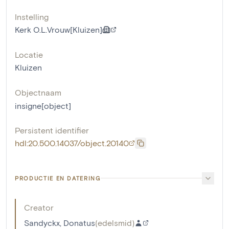
Instelling
Kerk O.L.Vrouw[Kluizen]
Locatie
Kluizen
Objectnaam
insigne[object]
Persistent identifier
hdl:20.500.14037/object.20140
PRODUCTIE EN DATERING
Creator
Sandyckx, Donatus
(
edelsmid
)