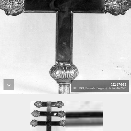
M247663
KIK-IRPA, Brussels (Belgium), cliché M247663