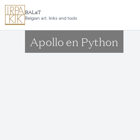
Ga naar hoofdinhoud
BALaT
Belgian art, links and tools
Apollo en Python