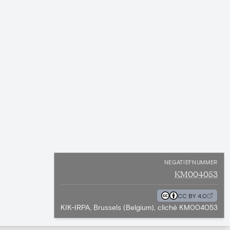
NEGATIEFNUMMER
KM004053
CC BY 4.0
KIK-IRPA, Brussels (Belgium), cliché KM004053