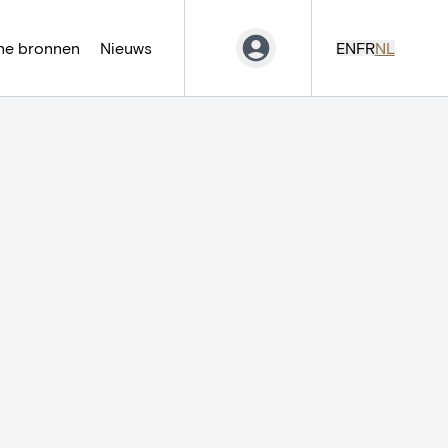
ne bronnen
Nieuws
EN
FR
NL