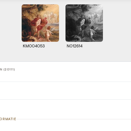
KM004053
N012614
 (20111)
FORMATIE