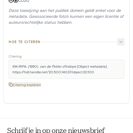
CC0
Deze toewijzing aan het publiek domein geldt enkel voor de
metadata. Geassocieerde foto's kunnen een eigen licentie of
auteursrechtelijke status hebben.
HOE TE CITEREN
Citering
KIK-IRPA. (1990). 
van de Potter d'Indoye
 [Object metadata]. 
https://hdl.handle.net/20.500.14037/object.20100
Citering kopiëren
Schrijf je in op onze nieuwsbrief