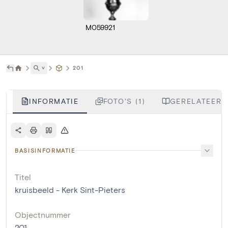
M059921
˅
201
INFORMATIE
FOTO'S (1)
GERELATEERDE
BASISINFORMATIE
Titel
kruisbeeld - Kerk Sint-Pieters
Objectnummer
201