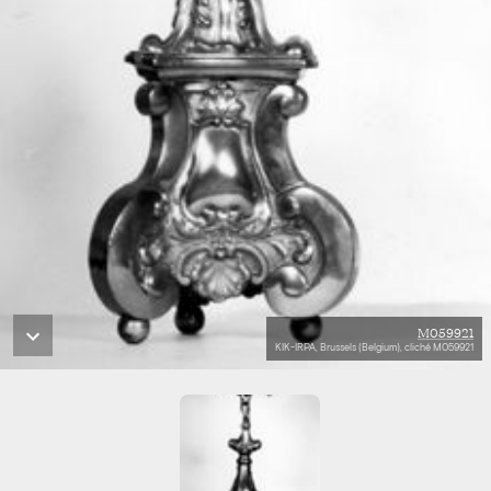
M059921
KIK-IRPA, Brussels (Belgium), cliché M059921