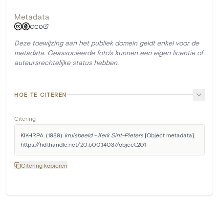
Metadata
CC0
Deze toewijzing aan het publiek domein geldt enkel voor de
metadata. Geassocieerde foto's kunnen een eigen licentie of
auteursrechtelijke status hebben.
HOE TE CITEREN
Citering
KIK-IRPA. (1989). 
kruisbeeld - Kerk Sint-Pieters
 [Object metadata]. 
https://hdl.handle.net/20.500.14037/object.201
Citering kopiëren