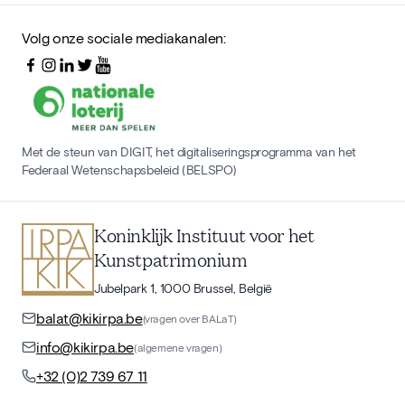
Volg onze sociale mediakanalen:
Met de steun van DIGIT, het digitaliseringsprogramma van het
Federaal Wetenschapsbeleid (BELSPO)
Koninklijk Instituut voor het
Kunstpatrimonium
Jubelpark 1, 1000 Brussel, België
balat@kikirpa.be
(vragen over BALaT)
info@kikirpa.be
(algemene vragen)
+32 (0)2 739 67 11