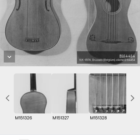
B154454
KIK-IRPA, Brussels (Belgium), cliché B154454
M151326
M151327
M151328
M1513