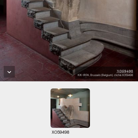
X059498
KIK-IRPA, Brussels (Belgium), cliché X059498
X059498