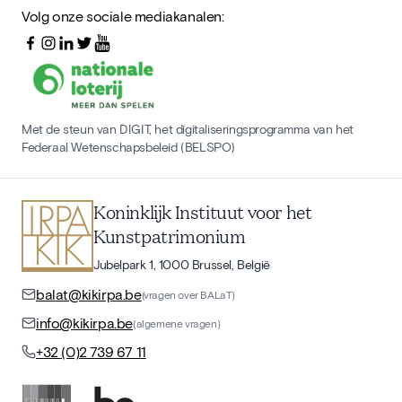
Volg onze sociale mediakanalen:
Met de steun van DIGIT, het digitaliseringsprogramma van het
Federaal Wetenschapsbeleid (BELSPO)
Koninklijk Instituut voor het
Kunstpatrimonium
Jubelpark 1, 1000 Brussel, België
balat@kikirpa.be
(vragen over BALaT)
info@kikirpa.be
(algemene vragen)
+32 (0)2 739 67 11