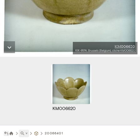
KM006620
KIK-IRPA, Brussels (Belgium), cliché KM006620
KM006620
˅
20066401