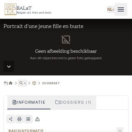
Ga naar hoofdinhoud
BALaT
NL
˅
Belgian art, links and tools
Portrait d'une jeune fille en buste
Geen afbeelding beschikbaar
Aan dit objectrecord is geen foto gekoppeld.
˅
20066387
INFORMATIE
DOSSIERS (1)
BASISINFORMATIE