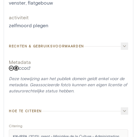
venster
,
flatgebouw
activiteit
zelfmoord plegen
RECHTEN & GEBRUIKSVOORWAARDEN
Metadata
CC0
Deze toewijzing aan het publiek domein geldt enkel voor de
metadata. Geassocieerde foto's kunnen een eigen licentie of
auteursrechtelijke status hebben.
HOE TE CITEREN
Citering
KIK-IRPA. (2013). 
prent - Ministère de la Culture - Administration 