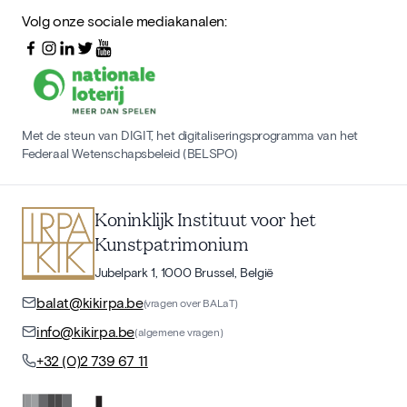
Volg onze sociale mediakanalen:
Met de steun van DIGIT, het digitaliseringsprogramma van het
Federaal Wetenschapsbeleid (BELSPO)
Koninklijk Instituut voor het
Kunstpatrimonium
Jubelpark 1, 1000 Brussel, België
balat@kikirpa.be
(vragen over BALaT)
info@kikirpa.be
(algemene vragen)
+32 (0)2 739 67 11