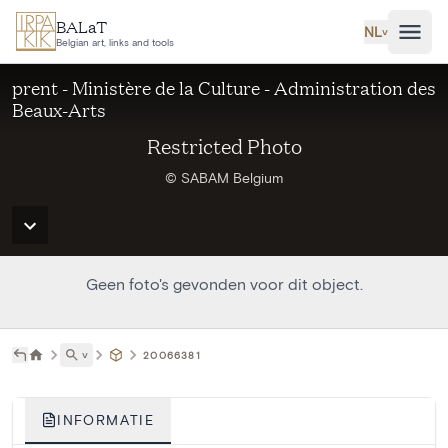
Ga naar hoofdinhoud
BALaT
NL
˅
Belgian art, links and tools
prent - Ministère de la Culture - Administration des
Beaux-Arts
Restricted Photo
© SABAM Belgium
Geen foto's gevonden voor dit object.
˅
20066381
INFORMATIE