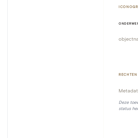
ICONOGR
ONDERWE
objectn
RECHTEN
Metadat
Deze toew
status he