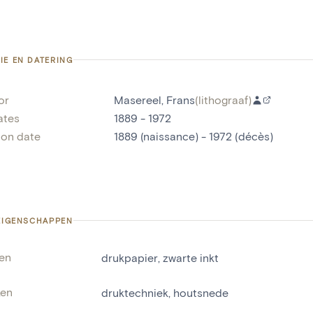
IE EN DATERING
or
Masereel, Frans
(
lithograaf
)
ates
1889 - 1972
ion date
1889 (naissance) - 1972 (décès)
 EIGENSCHAPPEN
len
drukpapier
,
zwarte inkt
ken
druktechniek
,
houtsnede