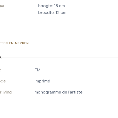
gen
hoogte
:
18
cm
breedte
:
12
cm
FTEN EN MERKEN
R
d
FM
ode
imprimé
ijving
monogramme de l'artiste