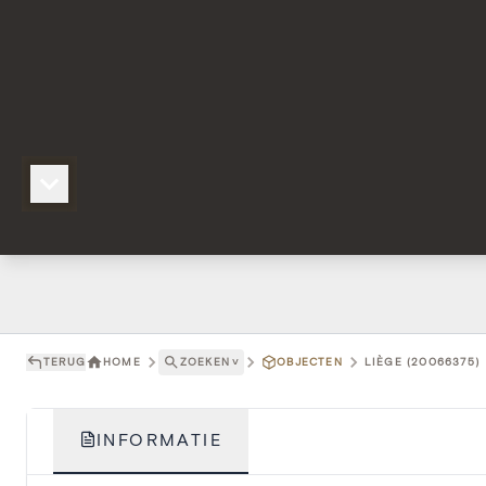
TERUG
HOME
ZOEKEN
˅
OBJECTEN
LIÈGE (20066375)
INFORMATIE