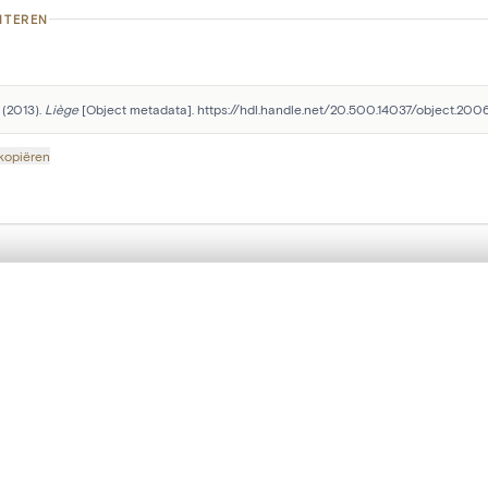
ITEREN
 (2013). 
Liège
 [Object metadata]. https://hdl.handle.net/20.500.14037/object.200
 kopiëren
Volg onze sociale mediakanalen:
t een schuifbalk om ze te vergelijken — met gesynchroniseerd zoomen 
het menu.
ngsset is leeg. Voeg foto's toe vanuit zoekresultaten of detailpagina's o