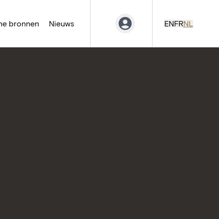
ne bronnen
Nieuws
EN
FR
NL