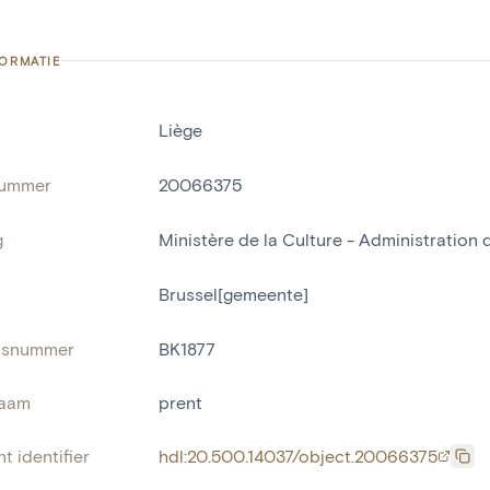
FORMATIE
Liège
nummer
20066375
g
Ministère de la Culture - Administration
Brussel[gemeente]
risnummer
BK1877
naam
prent
t identifier
hdl:20.500.14037/object.20066375