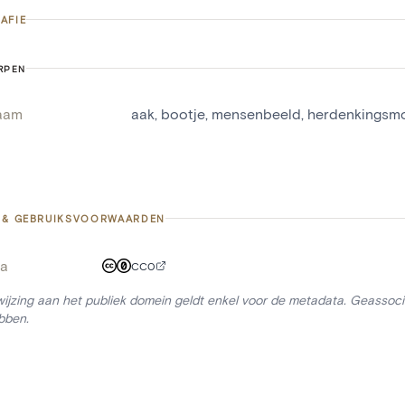
AFIE
RPEN
aam
aak
,
bootje
,
mensenbeeld
,
herdenkingsm
 & GEBRUIKSVOORWAARDEN
a
CC0
ijzing aan het publiek domein geldt enkel voor de metadata. Geassocie
bben.