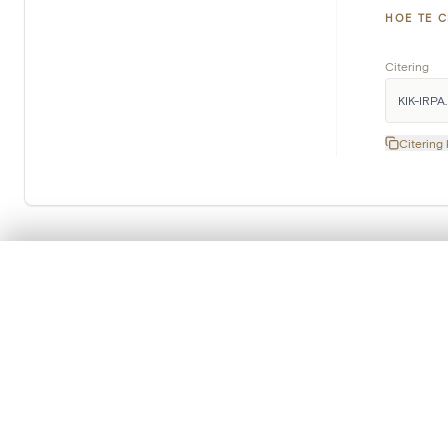
HOE TE C
Citering
KIK-IRPA.
Citering
0/50 foto's
VERGELIJKINGSSET
Schrijf je in op onze nieuwsbrief
Zet je afbeeldingen naast elkaar, gelaagd of me
Je kunt deze set altijd opnieuw openen via “Mijn set” in 
Iedere maand ontvang je het laatste nieuws van het KIK
in je mailbox.
Je vergelijki
Lees meer over onze nieuwsbrief
Alles wissen