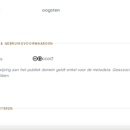
t
oogsten
 & GEBRUIKSVOORWAARDEN
a
CC0
ijzing aan het publiek domein geldt enkel voor de metadata. Geassocie
bben.
ITEREN