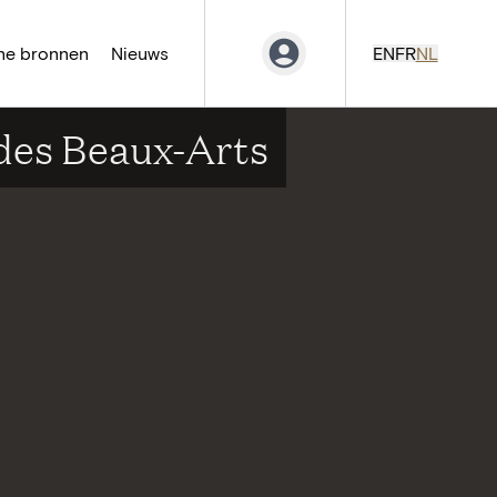
ne bronnen
Nieuws
EN
FR
NL
 des Beaux-Arts