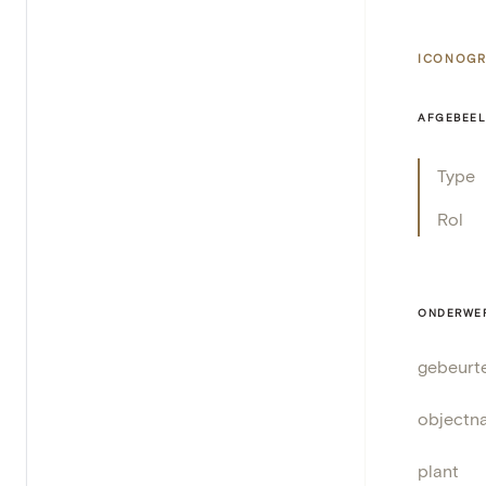
ICONOGR
AFGEBEEL
Type
Rol
ONDERWE
gebeurt
objectn
plant