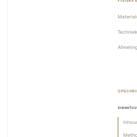
FYSIEKE
Materia
Technie
Afmetin
OPSCHRI
SIGNATUU
Inhou
Meth