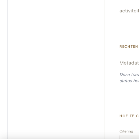
activitei
RECHTEN
Metadat
Deze toew
status he
HOE TE C
Citering