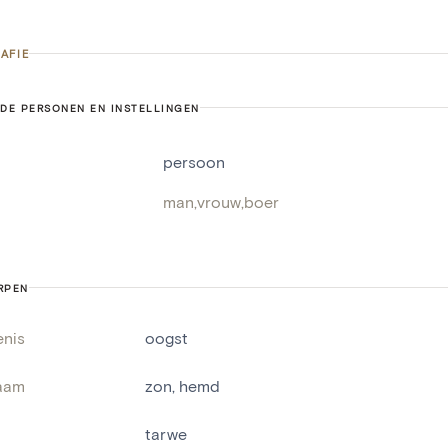
AFIE
DE PERSONEN EN INSTELLINGEN
persoon
man
,
vrouw
,
boer
RPEN
enis
oogst
aam
zon
,
hemd
tarwe