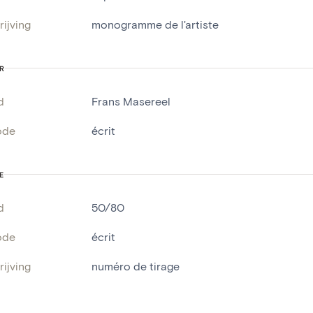
ijving
monogramme de l'artiste
R
d
Frans Masereel
ode
écrit
E
d
50/80
ode
écrit
ijving
numéro de tirage