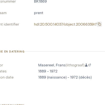
risnummer
BK1869
naam
prent
t identifier
hdl:20.500.14037/object.20066359
IE EN DATERING
or
Masereel, Frans
(
lithograaf
)
ates
1889 - 1972
ion date
1889 (naissance) - 1972 (décès)