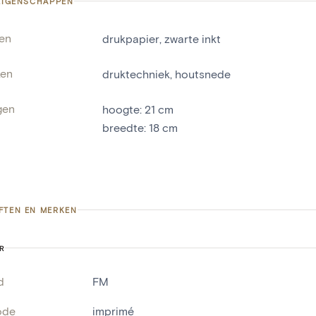
 EIGENSCHAPPEN
len
drukpapier
,
zwarte inkt
ken
druktechniek
,
houtsnede
gen
hoogte
:
21
cm
breedte
:
18
cm
FTEN EN MERKEN
R
d
FM
ode
imprimé