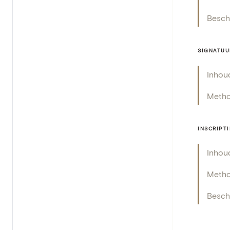
Beschr
SIGNATUU
Inhou
Meth
INSCRIPTI
Inhou
Meth
Beschr