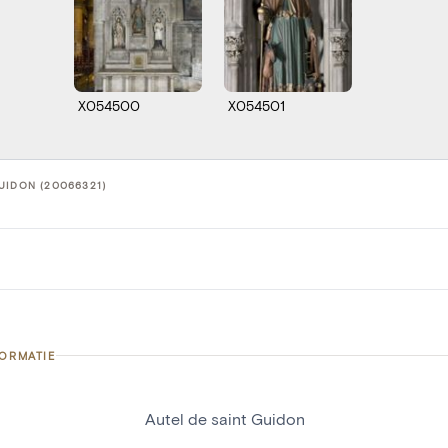
X054500
X054501
UIDON (20066321)
FORMATIE
Autel de saint Guidon