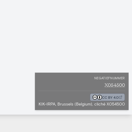
NEGATIEFNUMMER
X054500
CC BY 4.0
KIK-IRPA, Brussels (Belgium), cliché X054500