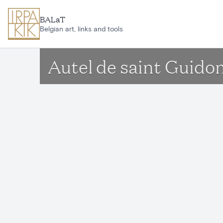
Ga naar hoofdinhoud
BALaT
Belgian art, links and tools
Autel de saint Guido