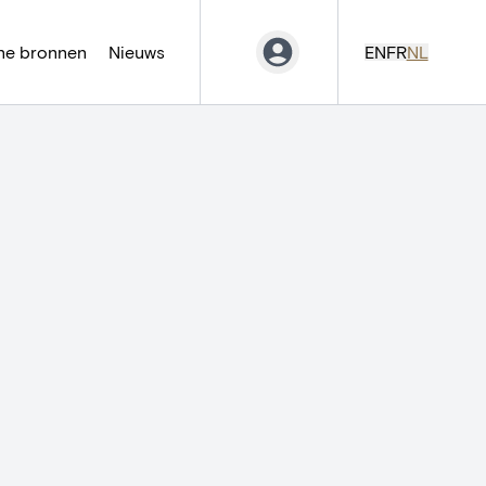
ne bronnen
Nieuws
EN
FR
NL