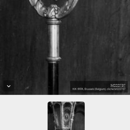
M222737
KIK-IRPA, Brussels (Belgium), cliché M222737