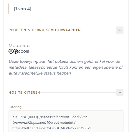
[1 van 4]
RECHTEN & GEBRUIKSVOORWAARDEN
Metadata
CC0
Deze toewijzing aan het publiek domein geldt enkel voor de
metadata. Geassocieerde foto's kunnen een eigen licentie of
auteursrechtelijke status hebben.
HOE TE CITEREN
Citering
KIK-IRPA. (1990). 
processielantaarn - Kerk Sint-
Ursmarus[Zegelsem]
 [Object metadata]. 
https://hdl.handle.net/20.500.14037/object.18871