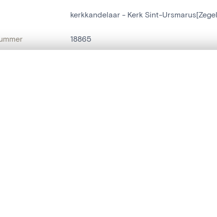
kerkkandelaar - Kerk Sint-Ursmarus[Zege
nummer
18865
g
Kerk Sint-Ursmarus[Zegelsem]
t een schuifbalk om ze te vergelijken — met gesynchroniseerd zoomen 
Zegelsem
het menu.
naam
kerkkandelaar
ngsset is leeg. Voeg foto's toe vanuit zoekresultaten of detailpagina's o
t identifier
hdl:20.500.14037/object.18865
IE EN DATERING