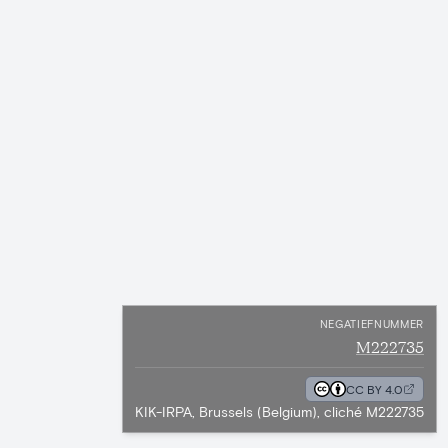
NEGATIEFNUMMER
M222735
CC BY 4.0
KIK-IRPA, Brussels (Belgium), cliché M222735