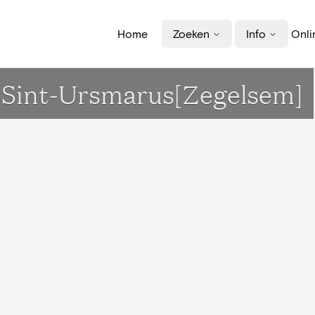
Home
Zoeken
Info
Onli
k Sint-Ursmarus[Zegelsem]