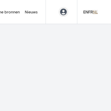
ne bronnen
Nieuws
EN
FR
NL