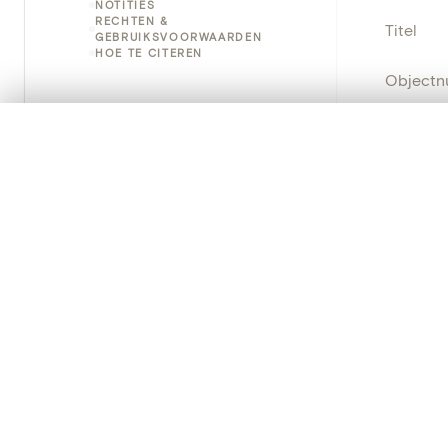
NOTITIES
RECHTEN &
Titel
GEBRUIKSVOORWAARDEN
HOE TE CITEREN
Object
Instellin
0/50 foto's
VERGELIJKINGSSET
Zet je afbeeldingen naast elkaar, gelaagd of me
Locatie
Je kunt deze set altijd opnieuw openen via “Mijn set” in 
Object
Je vergelijki
Persisten
Alles wissen
PRODUCT