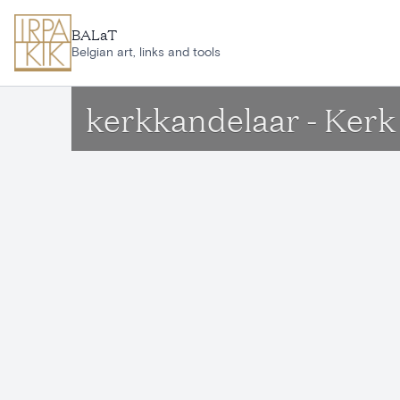
Ga naar hoofdinhoud
BALaT
Belgian art, links and tools
kerkkandelaar - Ker