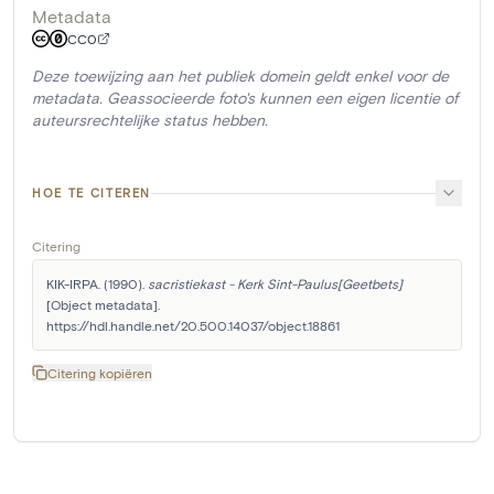
Metadata
CC0
Deze toewijzing aan het publiek domein geldt enkel voor de
metadata. Geassocieerde foto's kunnen een eigen licentie of
auteursrechtelijke status hebben.
HOE TE CITEREN
Citering
KIK-IRPA. (1990). 
sacristiekast - Kerk Sint-Paulus[Geetbets]
[Object metadata]. 
https://hdl.handle.net/20.500.14037/object.18861
Citering kopiëren