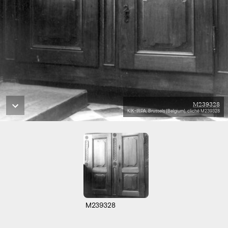
M239328
KIK-IRPA, Brussels (Belgium), cliché M239328
M239328