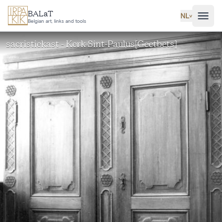
Ga naar hoofdinhoud
BALaT
NL
˅
Belgian art, links and tools
sacristiekast - Kerk Sint-Paulus[Geetbets]