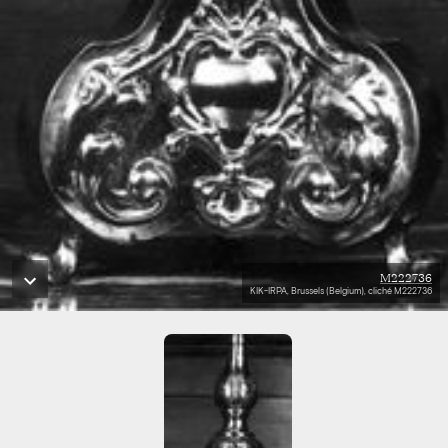
M222736
KIK-IRPA, Brussels (Belgium), cliché M222736