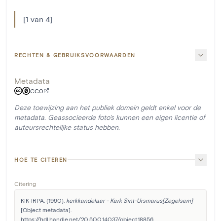
[1 van 4]
RECHTEN & GEBRUIKSVOORWAARDEN
Metadata
CC0
Deze toewijzing aan het publiek domein geldt enkel voor de
metadata. Geassocieerde foto's kunnen een eigen licentie of
auteursrechtelijke status hebben.
HOE TE CITEREN
Citering
KIK-IRPA. (1990). 
kerkkandelaar - Kerk Sint-Ursmarus[Zegelsem]
[Object metadata]. 
https://hdl.handle.net/20.500.14037/object.18856