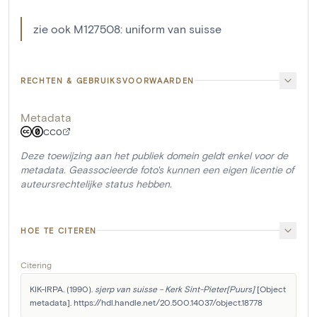
zie ook M127508: uniform van suisse
RECHTEN & GEBRUIKSVOORWAARDEN
Metadata
CC0
Deze toewijzing aan het publiek domein geldt enkel voor de
metadata. Geassocieerde foto's kunnen een eigen licentie of
auteursrechtelijke status hebben.
HOE TE CITEREN
Citering
KIK-IRPA. (1990). 
sjerp van suisse - Kerk Sint-Pieter[Puurs]
 [Object 
metadata]. https://hdl.handle.net/20.500.14037/object.18778