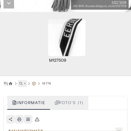
M127509
KIK-IRPA, Brussels (Belgium), cliché M127509
M127509
˅
18778
INFORMATIE
FOTO'S (1)
BASISINFORMATIE