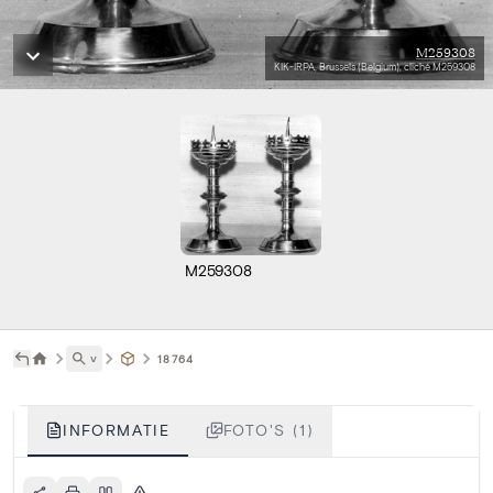
M259308
KIK-IRPA, Brussels (Belgium), cliché M259308
M259308
˅
18764
INFORMATIE
FOTO'S (1)