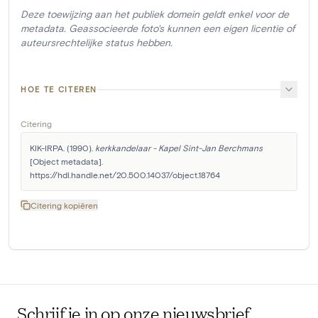
Deze toewijzing aan het publiek domein geldt enkel voor de
metadata. Geassocieerde foto's kunnen een eigen licentie of
auteursrechtelijke status hebben.
HOE TE CITEREN
Citering
KIK-IRPA. (1990). 
kerkkandelaar - Kapel Sint-Jan Berchmans
[Object metadata]. 
https://hdl.handle.net/20.500.14037/object.18764
Citering kopiëren
Schrijf je in op onze nieuwsbrief