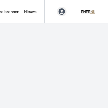
ne bronnen
Nieuws
EN
FR
NL