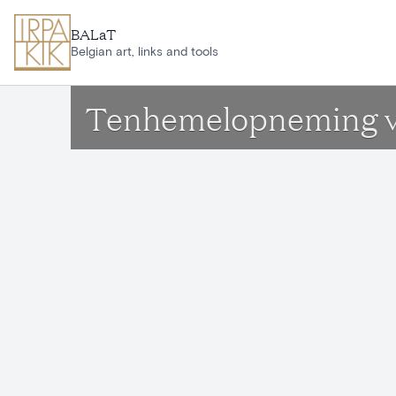
Ga naar hoofdinhoud
BALaT
Belgian art, links and tools
Tenhemelopneming v