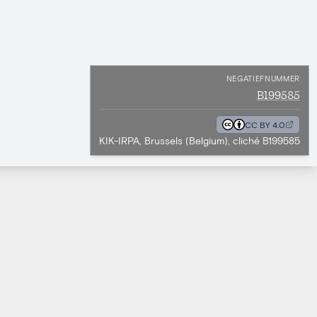
NEGATIEFNUMMER
B199585
CC BY 4.0
KIK-IRPA, Brussels (Belgium), cliché B199585