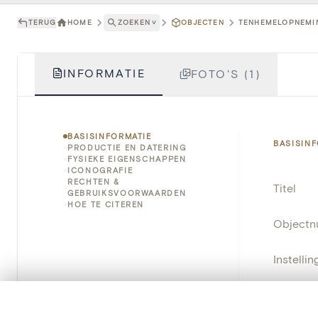
TERUG
HOME
ZOEKEN
˅
OBJECTEN
TENHEMELOPNEMIN
INFORMATIE
FOTO'S (1)
BASISINFORMATIE
BASISIN
PRODUCTIE EN DATERING
FYSIEKE EIGENSCHAPPEN
ICONOGRAFIE
RECHTEN &
Titel
GEBRUIKSVOORWAARDEN
HOE TE CITEREN
Object
Instellin
Locatie
0/50 foto's
VERGELIJKINGSSET