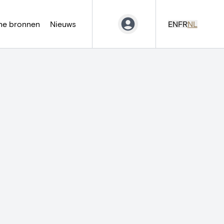
ne bronnen
Nieuws
EN
FR
NL