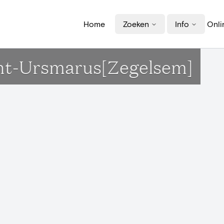
Home
Zoeken
Info
Onli
int-Ursmarus[Zegelsem]