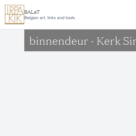
Ga naar hoofdinhoud
BALaT
Belgian art, links and tools
binnendeur - Kerk S