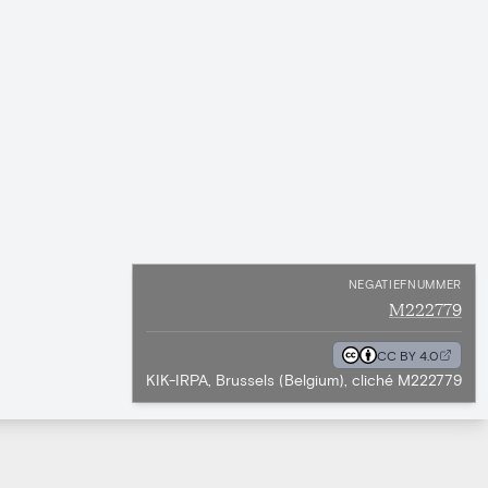
NEGATIEFNUMMER
M222779
CC BY 4.0
KIK-IRPA, Brussels (Belgium), cliché M222779