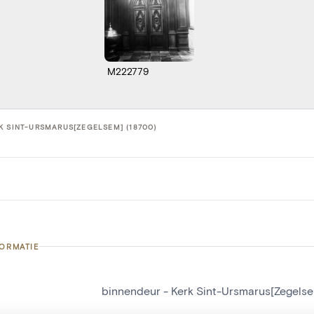
M222779
K SINT-URSMARUS[ZEGELSEM] (18700)
FORMATIE
binnendeur - Kerk Sint-Ursmarus[Zegels