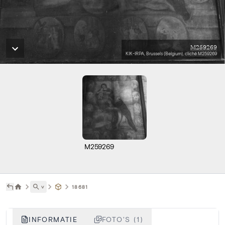
M259269
KIK-IRPA, Brussels (Belgium), cliché M259269
M259269
˅
18681
INFORMATIE
FOTO'S (1)