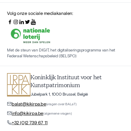
Volg onze sociale mediakanalen:
Met de steun van DIGIT, het digitaliseringsprogramma van het
Federaal Wetenschapsbeleid (BELSPO)
Koninklijk Instituut voor het
Kunstpatrimonium
Jubelpark 1, 1000 Brussel, België
balat@kikirpa.be
(vragen over BALaT)
info@kikirpa.be
(algemene vragen)
+32 (0)2 739 67 11