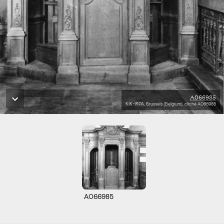
A066985
KIK-IRPA, Brussels (Belgium), cliché A066985
A066985