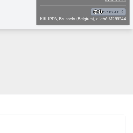
CC BY 4.0
KIK-IRPA, Brussels (Belgium), cliché M259244