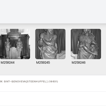
M259244
M259245
M259246
RK SINT-GENOVEVA[STEENHUFFEL] (18631)