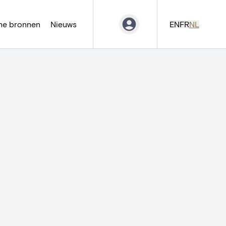
ne bronnen
Nieuws
EN
FR
NL