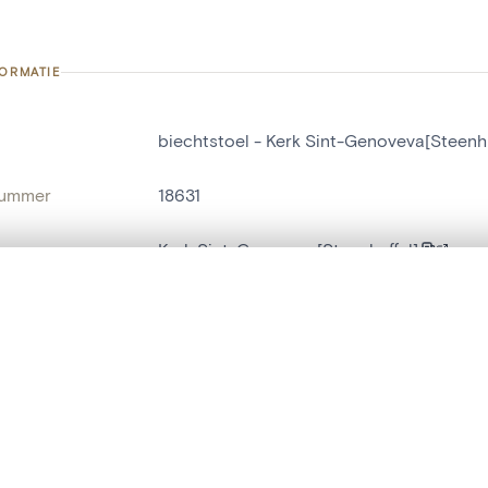
FORMATIE
biechtstoel - Kerk Sint-Genoveva[Steenhu
nummer
18631
g
Kerk Sint-Genoveva[Steenhuffel]
Steenhuffel
t een schuifbalk om ze te vergelijken — met gesynchroniseerd zoomen 
het menu.
naam
biechtstoel
ngsset is leeg. Voeg foto's toe vanuit zoekresultaten of detailpagina's o
t identifier
hdl:20.500.14037/object.18631