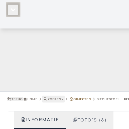
TERUG
HOME
ZOEKEN
˅
OBJECTEN
BIECHTSTOEL - KE
INFORMATIE
FOTO'S (3)