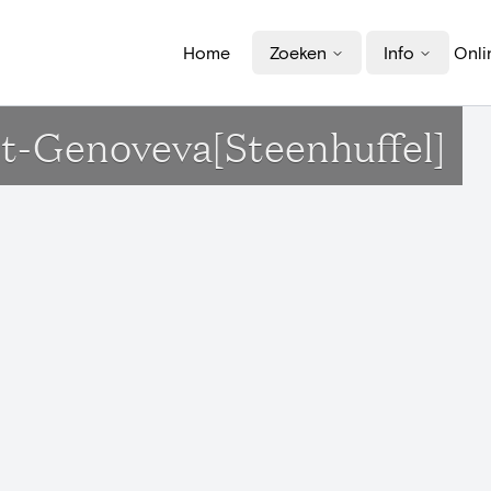
Home
Zoeken
Info
Onli
int-Genoveva[Steenhuffel]