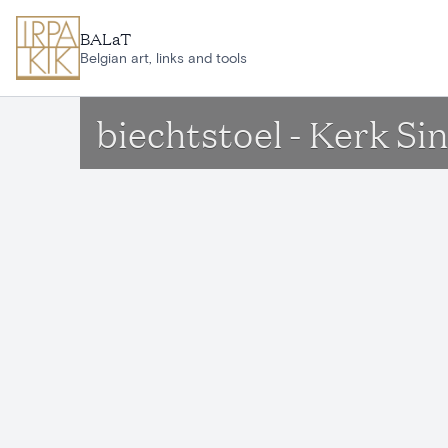
Ga naar hoofdinhoud
BALaT
Belgian art, links and tools
biechtstoel - Kerk S