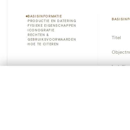
BASISINFORMATIE
BASISIN
PRODUCTIE EN DATERING
FYSIEKE EIGENSCHAPPEN
ICONOGRAFIE
RECHTEN &
Titel
GEBRUIKSVOORWAARDEN
HOE TE CITEREN
Object
Instellin
0/50 foto's
VERGELIJKINGSSET
Locatie
Zet je afbeeldingen naast elkaar, gelaagd of me
Je kunt deze set altijd opnieuw openen via “Mijn set” in 
Object
Je vergelijki
Persisten
Alles wissen