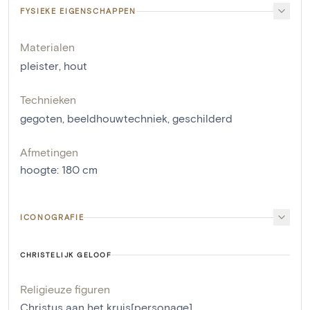
FYSIEKE EIGENSCHAPPEN
Materialen
pleister
,
hout
Technieken
gegoten
,
beeldhouwtechniek
,
geschilderd
Afmetingen
hoogte
:
180
cm
ICONOGRAFIE
CHRISTELIJK GELOOF
Religieuze figuren
Christus aan het kruis[personage]