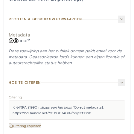
RECHTEN & GEBRUIKSVOORWAARDEN
Metadata
CC0
Deze toewijzing aan het publiek domein geldt enkel voor de
metadata. Geassocieerde foto's kunnen een eigen licentie of
auteursrechtelijke status hebben.
HOE TE CITEREN
Citering
KIK-IRPA. (1990). 
Jezus aan het kruis
 [Object metadata]. 
https://hdl.handle.net/20.500.14037/object.18611
Citering kopiëren