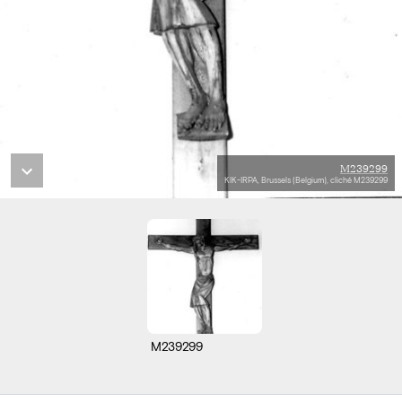
M239299
KIK-IRPA, Brussels (Belgium), cliché M239299
M239299