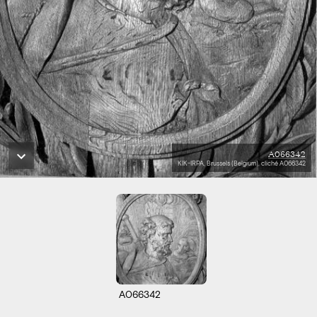
A066342
KIK-IRPA, Brussels (Belgium), cliché A066342
A066342