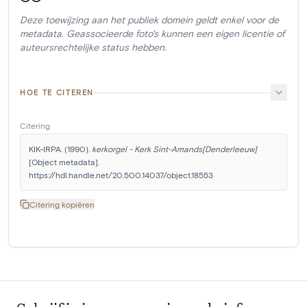
Deze toewijzing aan het publiek domein geldt enkel voor de
metadata. Geassocieerde foto's kunnen een eigen licentie of
auteursrechtelijke status hebben.
HOE TE CITEREN
Citering
KIK-IRPA. (1990). 
kerkorgel - Kerk Sint-Amands[Denderleeuw]
[Object metadata]. 
https://hdl.handle.net/20.500.14037/object.18553
Citering kopiëren