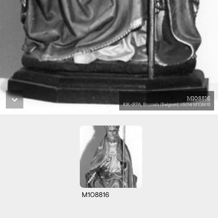
M108816
KIK-IRPA, Brussels (Belgium), cliché M108816
M108816