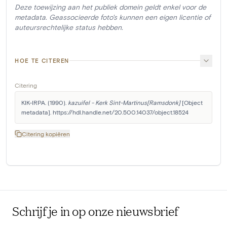
Deze toewijzing aan het publiek domein geldt enkel voor de
metadata. Geassocieerde foto's kunnen een eigen licentie of
auteursrechtelijke status hebben.
HOE TE CITEREN
Citering
KIK-IRPA. (1990). 
kazuifel - Kerk Sint-Martinus[Ramsdonk]
 [Object 
metadata]. https://hdl.handle.net/20.500.14037/object.18524
Citering kopiëren
Schrijf je in op onze nieuwsbrief