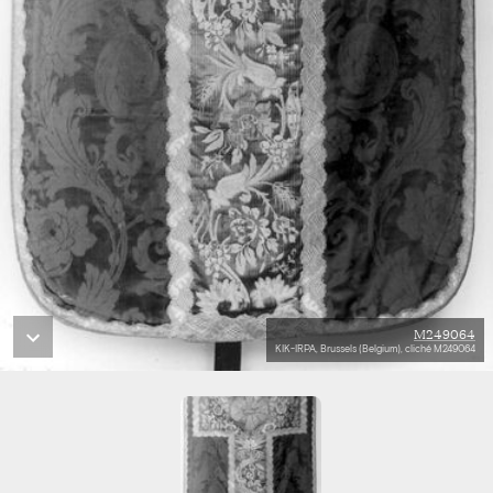
M249064
KIK-IRPA, Brussels (Belgium), cliché M249064