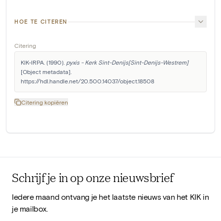
HOE TE CITEREN
Citering
KIK-IRPA. (1990). 
pyxis - Kerk Sint-Denijs[Sint-Denijs-Westrem]
[Object metadata]. 
https://hdl.handle.net/20.500.14037/object.18508
Citering kopiëren
Schrijf je in op onze nieuwsbrief
Iedere maand ontvang je het laatste nieuws van het KIK in
je mailbox.