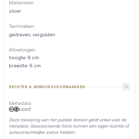
Materialen
zilver
Technieken
gedreven
,
vergulden
Afmetingen
hoogte
:
6
cm
breedte
:
6
cm
RECHTEN & GEBRUIKSVOORWAARDEN
Metadata
CC0
Deze toewijzing aan het publiek domein geldt enkel voor de
metadata. Geassocieerde foto's kunnen een eigen licentie of
auteursrechtelijke status hebben.