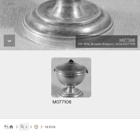
M077106
KIK-IRPA, Brussels (Belgium), cliché M077106
M077106
˅
18508