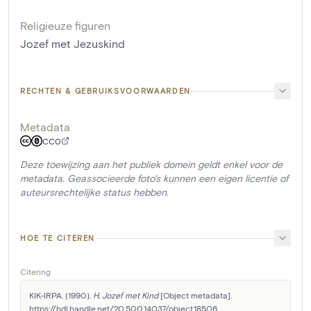
Religieuze figuren
Jozef met Jezuskind
RECHTEN & GEBRUIKSVOORWAARDEN
Metadata
CC0
Deze toewijzing aan het publiek domein geldt enkel voor de
metadata. Geassocieerde foto's kunnen een eigen licentie of
auteursrechtelijke status hebben.
HOE TE CITEREN
Citering
KIK-IRPA. (1990). 
H. Jozef met Kind
 [Object metadata]. 
https://hdl.handle.net/20.500.14037/object.18506