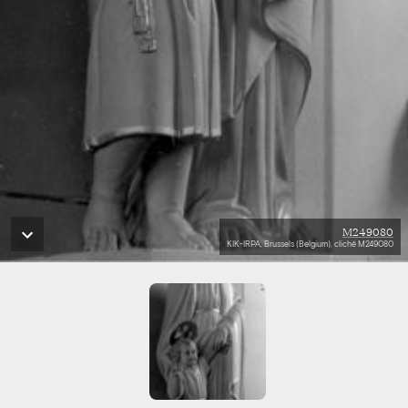
M249080
KIK-IRPA, Brussels (Belgium), cliché M249080