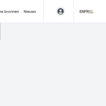
ne bronnen
Nieuws
EN
FR
NL