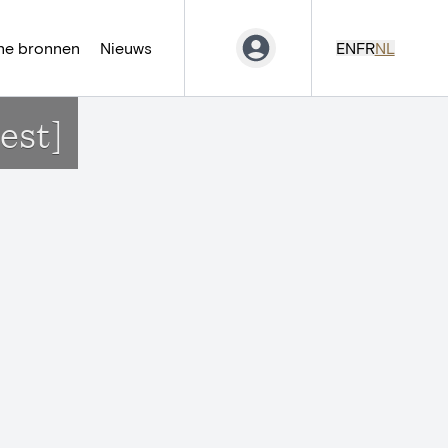
ne bronnen
Nieuws
EN
FR
NL
est]