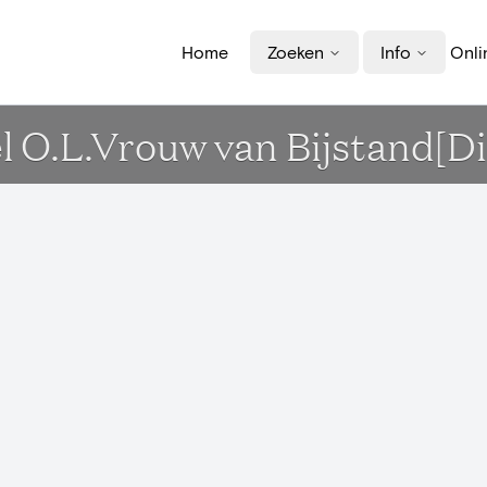
Home
Zoeken
Info
Onli
l O.L.Vrouw van Bijstand[Di