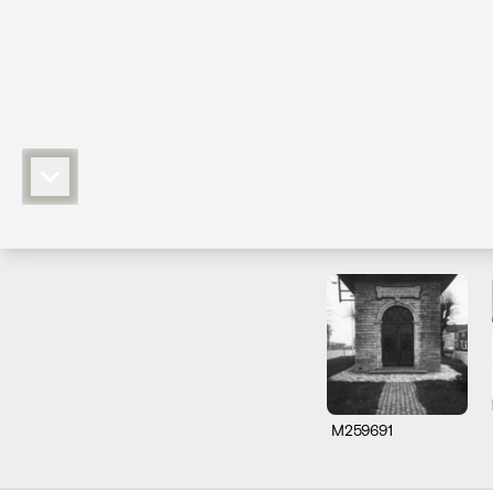
M259691