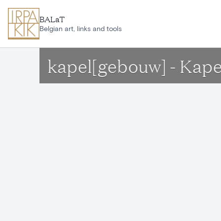
Ga naar hoofdinhoud
BALaT
Belgian art, links and tools
kapel[gebouw] - Kape