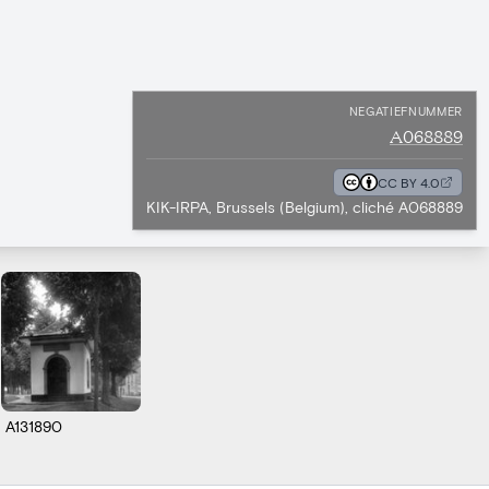
NEGATIEFNUMMER
A068889
CC BY 4.0
KIK-IRPA, Brussels (Belgium), cliché A068889
A131890