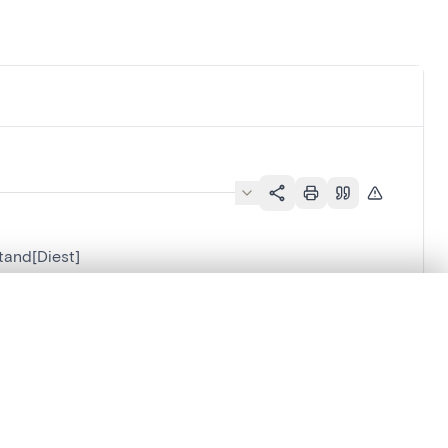
tand[Diest]
en verschuiven.
m te beginnen.