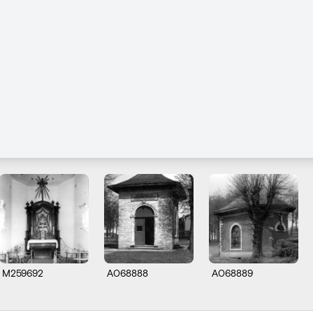
M259692
A068888
A068889