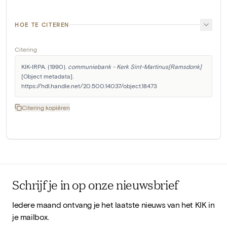
HOE TE CITEREN
Citering
KIK-IRPA. (1990). 
communiebank - Kerk Sint-Martinus[Ramsdonk]
[Object metadata]. 
https://hdl.handle.net/20.500.14037/object.18473
Citering kopiëren
Schrijf je in op onze nieuwsbrief
Iedere maand ontvang je het laatste nieuws van het KIK in
je mailbox.