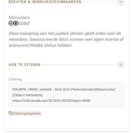
RECHTEN & GEBRUIKSVOORWAARDEN
Metadata
CC0
Deze toewijzing aan het publiek domein geldt enkel voor de
metadata. Geassocieerde foto's kunnen een eigen licentie of
auteursrechtelijke status hebben.
HOE TE CITEREN
Citering
KIK-IRPA. (1989). 
miskelk - Kerk Sint-Pietersbanden[Mazenzele]
[Object metadata]. 
https://hdl.handle.net/20.500.14037/object.1846
Citering kopiëren