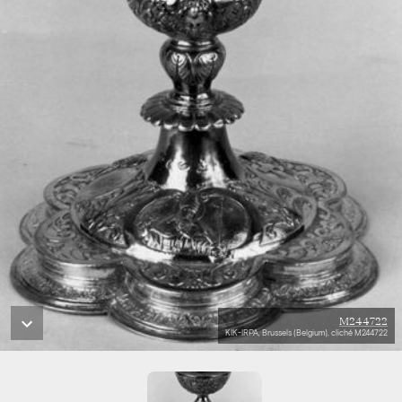
M244722
KIK-IRPA, Brussels (Belgium), cliché M244722