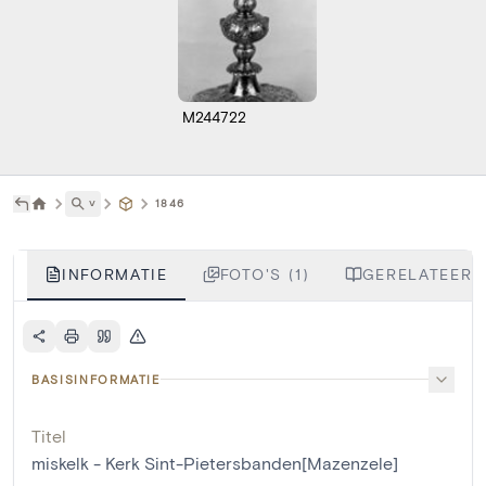
M244722
˅
1846
INFORMATIE
FOTO'S (1)
GERELATEERDE
BASISINFORMATIE
Titel
miskelk - Kerk Sint-Pietersbanden[Mazenzele]