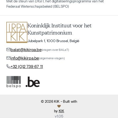
Met de steun van DIGIT, het digitaliseringsprogramma van het
Federaal Wetenschapsbeleid (BELSPO)
Koninklijk Instituut voor het
Kunstpatrimonium
Jubelpark 1, 1000 Brussel, België
balat@kikirpa.be
(vragen over BALaT)
info@kikirpa.be
(algemene vragen)
+32 (0)2 739 67 11
©
2026
KIK
- Built with
by
KIK
v
1.05