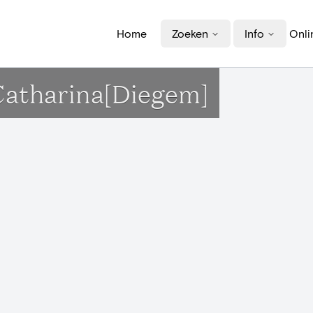
Home
Zoeken
Info
Onli
Catharina[Diegem]