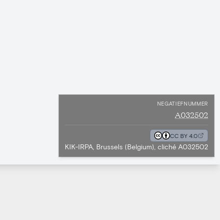
NEGATIEFNUMMER
A032502
CC BY 4.0
KIK-IRPA, Brussels (Belgium), cliché A032502