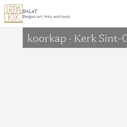
Ga naar hoofdinhoud
BALaT
Belgian art, links and tools
koorkap - Kerk Sint-