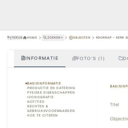
TERUG
HOME
ZOEKEN
˅
OBJECTEN
KOORKAP - KERK S
INFORMATIE
FOTO'S (1)
D
BASISINFORMATIE
BASISIN
PRODUCTIE EN DATERING
FYSIEKE EIGENSCHAPPEN
ICONOGRAFIE
NOTITIES
Titel
RECHTEN &
GEBRUIKSVOORWAARDEN
HOE TE CITEREN
Object