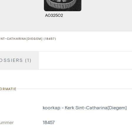
A032502
INT-CATHARINA[DIEGEM] (18457)
OSSIERS (1)
FORMATIE
koorkap - Kerk Sint-Catharina[Diegem]
nummer
18457