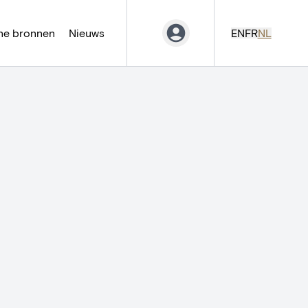
ne bronnen
Nieuws
EN
FR
NL