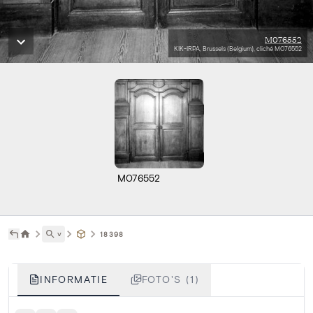
M076552
KIK-IRPA, Brussels (Belgium), cliché M076552
M076552
˅
18398
INFORMATIE
FOTO'S (1)