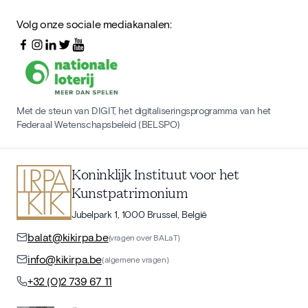
Volg onze sociale mediakanalen:
Met de steun van DIGIT, het digitaliseringsprogramma van het
Federaal Wetenschapsbeleid (BELSPO)
Koninklijk Instituut voor het
Kunstpatrimonium
Jubelpark 1, 1000 Brussel, België
balat@kikirpa.be
(vragen over BALaT)
info@kikirpa.be
(algemene vragen)
+32 (0)2 739 67 11