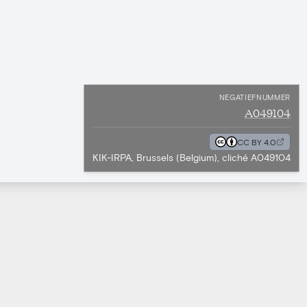
NEGATIEFNUMMER
A049104
CC BY 4.0
KIK-IRPA, Brussels (Belgium), cliché A049104