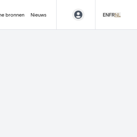
ne bronnen
Nieuws
EN
FR
NL