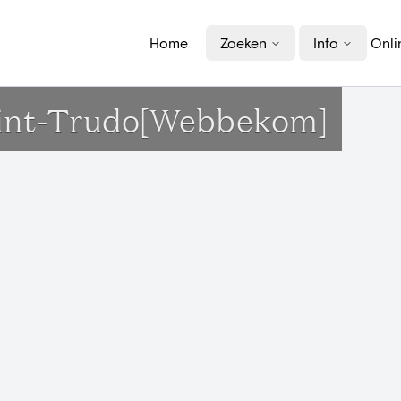
Home
Zoeken
Info
Onli
 Sint-Trudo[Webbekom]