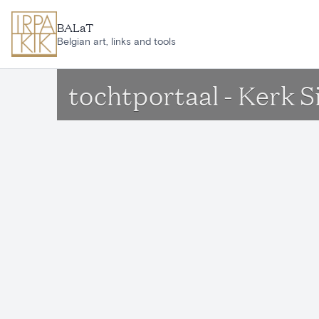
Ga naar hoofdinhoud
BALaT
Belgian art, links and tools
tochtportaal - Kerk