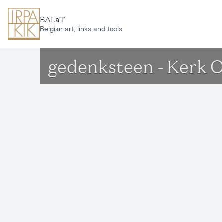
Ga naar hoofdinhoud
BALaT
Belgian art, links and tools
gedenksteen - Kerk 