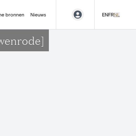
ne bronnen
Nieuws
EN
FR
NL
wenrode]