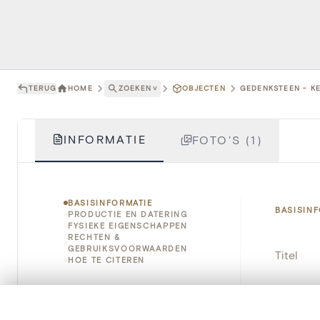
TERUG
HOME
ZOEKEN
˅
OBJECTEN
GEDENKSTEEN - KE
INFORMATIE
FOTO'S (1)
BASISINFORMATIE
BASISIN
PRODUCTIE EN DATERING
FYSIEKE EIGENSCHAPPEN
RECHTEN &
GEBRUIKSVOORWAARDEN
Titel
HOE TE CITEREN
Object
0/50 foto's
VERGELIJKINGSSET