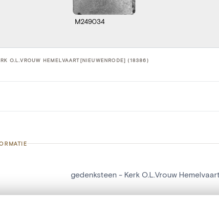
M249034
RK O.L.VROUW HEMELVAART[NIEUWENRODE] (18386)
FORMATIE
gedenksteen - Kerk O.L.Vrouw Hemelvaar
nummer
18386