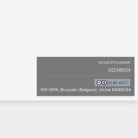
NEGATIEFNUMMER
M249034
CC BY 4.0
KIK-IRPA, Brussels (Belgium), cliché M249034