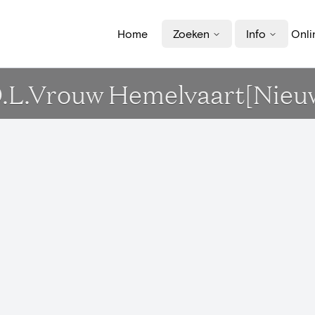
Home
Zoeken
Info
Onli
O.L.Vrouw Hemelvaart[Nieu